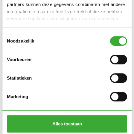
partners kunnen deze gegevens combineren met andere
informatie die u aan ze heeft verstrekt of die ze hebben
:
Read more
verzameld op basis van uw gebruik van hun services.
Sales
Engineer
Toestemmingsselectie
Engineer
Noodzakelijk
Voorkeuren
:
Read more
Engineer
Statistieken
Installation Technician
Marketing
Alles toestaan
:
Read more
Installatiemonteur