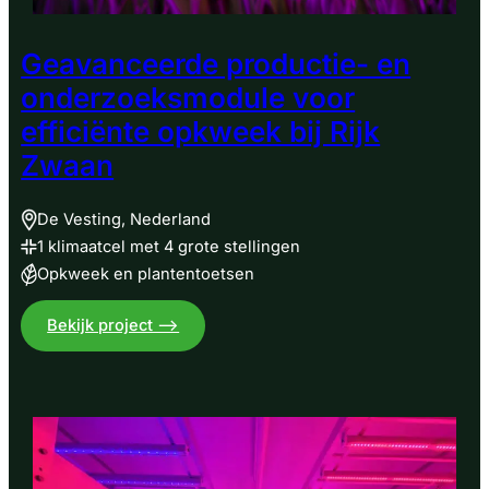
Geavanceerde productie- en
onderzoeksmodule voor
efficiënte opkweek bij Rijk
Zwaan
De Vesting, Nederland
1 klimaatcel met 4 grote stellingen
Opkweek en plantentoetsen
:
Bekijk project –>
Geavanceerde
productie-
en
onderzoeksmodule
voor
efficiënte