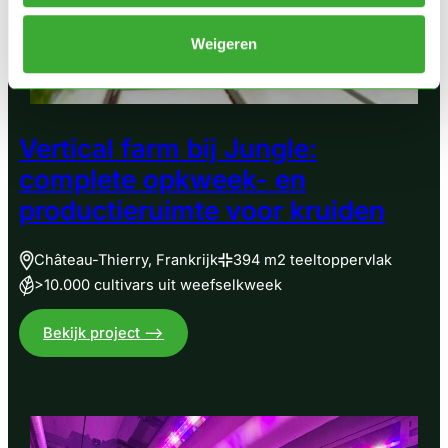
vertical
farm
Weigeren
Vertical farm bij Jungle:
complete opkweek- en
productieruimte voor kruiden
Château-Thierry, Frankrijk
394 m2 teeltoppervlak
>10.000 cultivars uit weefselkweek
:
Bekijk project –>
Vertical
farm
bij
Jungle: