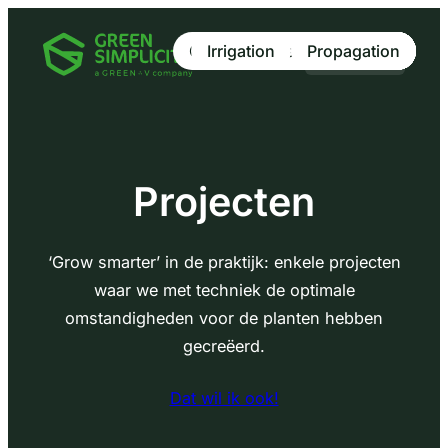
Climate
Irrigation
Growlight
Climate
Vertical Farming
Vertical Farming
Propagation
Propagation
Growlight
Growlight
Research
Research
Research
Research
NL
Projecten
‘Grow smarter’ in de praktijk: enkele projecten
waar we met techniek de optimale
omstandigheden voor de planten hebben
gecreëerd.
Dat wil ik ook!