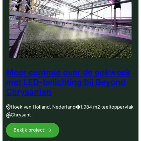
Meer controle over de opkweek
met LED-belichting bij Beyond
Chrysanten
Hoek van Holland, Nederland
1.984 m2 teeltoppervlak
Chrysant
:
Bekijk project –>
Meer