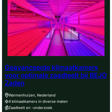
opkweek
bij
Rijk
Zwaan
Geavanceerde klimaatkamers
voor optimale zaadteelt bij BEJO
Zaden
Warmenhuizen, Nederland
4 klimaatkamers in diverse maten
Zaadteelt en -onderzoek