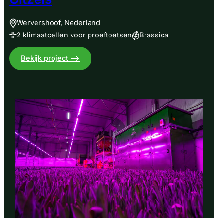
Wervershoof, Nederland
2 klimaatcellen voor proeftoetsen
Brassica
:
Bekijk project –>
Klimaatcellen
voor
opkweek
tomaat
bij
Plantenkwekerij
Gitzels