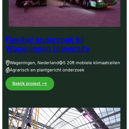
Flexibel onderzoek bij
Wageningen University
Wageningen, Nederland
5 20ft mobiele klimaatcellen
Agrarisch en plantgericht onderzoek
:
Bekijk project –>
Flexibel
onderzoek
bij
Wageningen
University