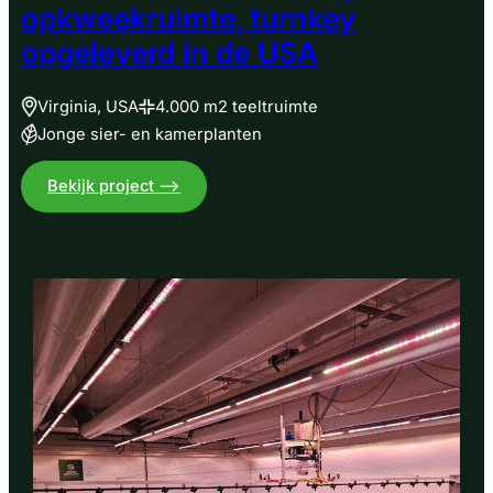
opkweekruimte, turnkey
opgeleverd in de USA
Virginia, USA
4.000 m2 teeltruimte
Jonge sier- en kamerplanten
:
Bekijk project –>
Geavanceerde
meerlaagse
opkweekruimte,
turnkey
opgeleverd
in
de
USA