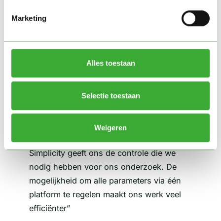
van hoge productiecapaciteit en uitgebreide
Marketing
onderzoeksmogelijkheden. Het stand-alone systeem
zorgt voor betrouwbare prestaties, terwijl de
gebruiksvriendelijke software integratie zorgt voor
naadloze aansluiting op hun bestaande
Alles toestaan
werkprocessen. De vier grote stellingen maken
optimaal gebruik van de beschikbare ruimte en
Selectie toestaan
verhogen de efficiëntie van zowel opkweek- als
onderzoeksactiviteiten.
Weigeren
“Het centrale systeem van Green
Simplicity geeft ons de controle die we
nodig hebben voor ons onderzoek. De
mogelijkheid om alle parameters via één
platform te regelen maakt ons werk veel
efficiënter”