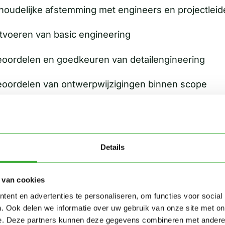
houdelijke afstemming met engineers en projectleid
tvoeren van basic engineering
oordelen en goedkeuren van detailengineering
oordelen van ontwerpwijzigingen binnen scope
ojectinterface
chnisch aanspreekpunt richting hoofdaannemer
Details
waken van projectbudget binnen Green Simplicity
dersteuning bij realisatie, installatie en opstart
 van cookies
ent en advertenties te personaliseren, om functies voor social
rifiëren van systeemperformance tijdens en na co
. Ook delen we informatie over uw gebruik van onze site met on
e. Deze partners kunnen deze gegevens combineren met andere i