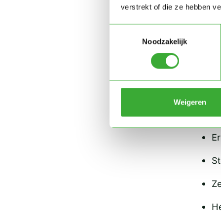
Pr
verstrekt of die ze hebben v
Toestemmingsselectie
Noodzakelijk
HB
en
Weigeren
Mi
Er
St
Ze
He