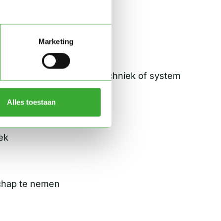
een Simplicity projecten
Marketing
imaattechniek, elektrotechniek of system
Alles toestaan
ek
chap te nemen