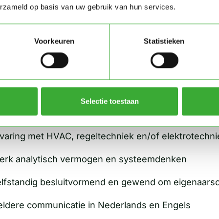
ojectleider en aanspreekpunt voor de klant eigen Gr
erzameld op basis van uw gebruik van hun services.
Wat breng jij mee?
Voorkeuren
Statistieken
O/WO werk- en denkniveau (werktuigbouwkunde, kl
gineering)
Selectie toestaan
nimaal 5 jaar ervaring in multidisciplinaire projecten
varing met HVAC, regeltechniek en/of elektrotechni
erk analytisch vermogen en systeemdenken
lfstandig besluitvormend en gewend om eigenaars
ldere communicatie in Nederlands en Engels