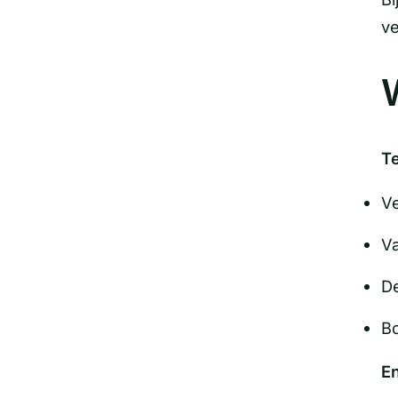
ve
T
Ve
Va
De
Bo
En