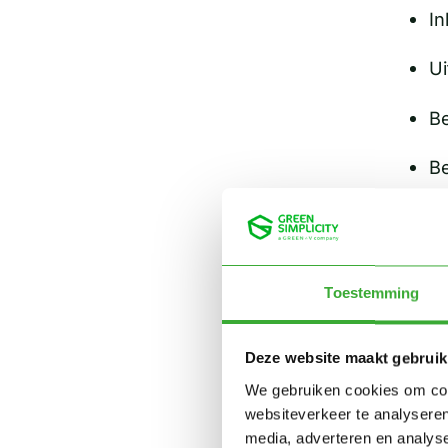
In
Ui
Be
Be
Pr
Te
Toestemming
Be
On
Deze website maakt gebruik
We gebruiken cookies om cont
Ve
websiteverkeer te analyseren
media, adverteren en analys