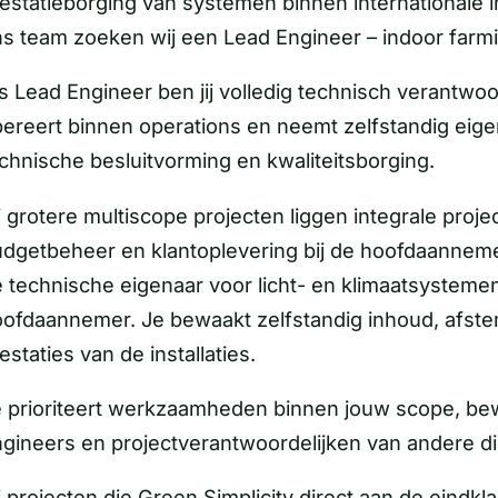
estatieborging van systemen binnen internationale i
s team zoeken wij een Lead Engineer – indoor farmi
s Lead Engineer ben jij volledig technisch verantwo
ereert binnen operations en neemt zelfstandig eig
chnische besluitvorming en kwaliteitsborging.
j grotere multiscope projecten liggen integrale proj
dgetbeheer en klantoplevering bij de hoofdaanneme
 technische eigenaar voor licht- en klimaatsysteme
ofdaannemer. Je bewaakt zelfstandig inhoud, afstem
estaties van de installaties.
 prioriteert werkzaamheden binnen jouw scope, bew
gineers en projectverantwoordelijken van andere dis
j projecten die Green Simplicity direct aan de eindkl