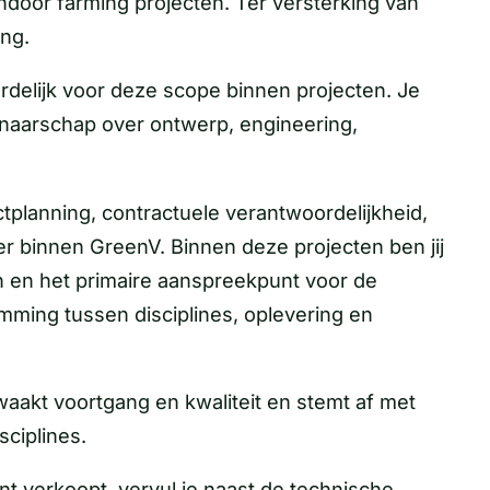
ndoor farming projecten. Ter versterking van
ng.
ordelijk voor deze scope binnen projecten. Je
enaarschap over ontwerp, engineering,
ectplanning, contractuele verantwoordelijkheid,
r binnen GreenV. Binnen deze projecten ben jij
n en het primaire aanspreekpunt voor de
ming tussen disciplines, oplevering en
aakt voortgang en kwaliteit en stemt af met
ciplines.
ant verkoopt, vervul je naast de technische