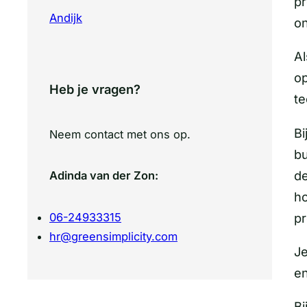
pr
Andijk
on
Al
op
Heb je vragen?
te
Bi
Neem contact met ons op.
bu
de
Adinda van der Zon:
ho
pr
06-24933315
hr@greensimplicity.com
Je
en
Bi