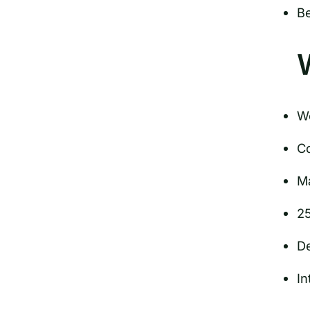
Be
We
Co
Ma
25
D
In