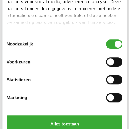
partners voor social media, adverteren en analyse. Deze
partners kunnen deze gegevens combineren met andere
:
Read more –>
informatie die u aan ze heeft verstrekt of die ze hebben
Sales
verzameld op basis van uw gebruik van hun services.
Engineer
Engineer
Toestemmingsselectie
Noodzakelijk
Voorkeuren
:
Read more –>
Engineer
Statistieken
Denk je dat we bij elkaar
Marketing
passen?
Alles toestaan