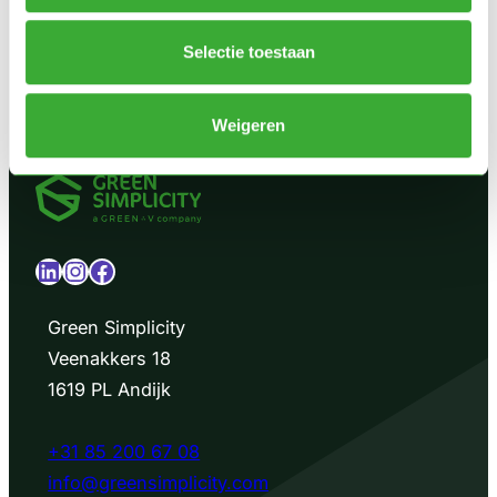
:
Read more –>
Denk
Selectie toestaan
je
dat
Weigeren
we
bij
elkaar
passen?
LinkedIn
Instagram
Facebook
Green Simplicity
Veenakkers 18
1619 PL Andijk
+31 85 200 67 08
info@greensimplicity.com