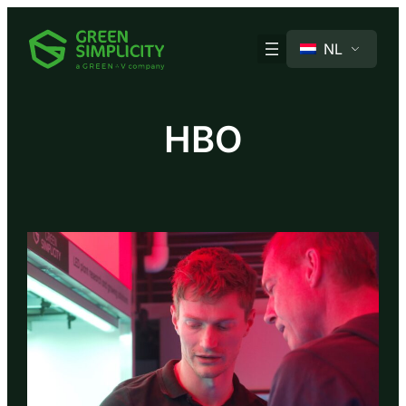
Ga
naar
NL
de
inhoud
HBO