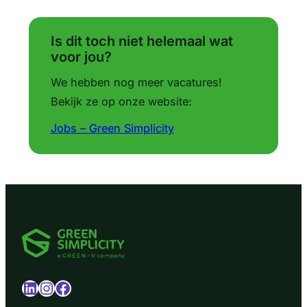
Is dit toch niet helemaal wat
voor jou?
We hebben nog meer vacatures!
Bekijk ze op onze website:
Jobs – Green Simplicity
LinkedIn
Instagram
Facebook