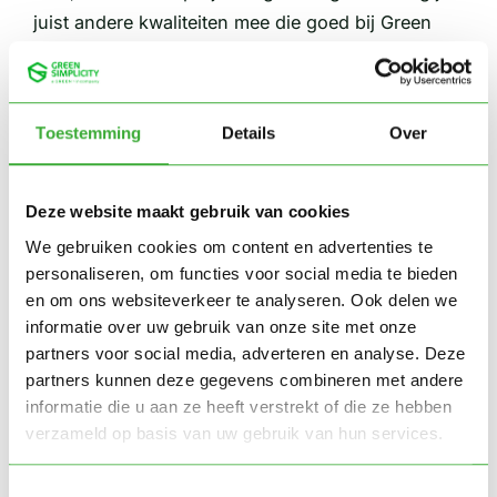
juist andere kwaliteiten mee die goed bij Green
Simplicity zouden passen? Wij staan altijd open
voor nieuwe perspectieven!
Samenwerken in een hecht en ambitieus team:
je
Toestemming
Details
Over
komt terecht in een klein, enthousiast gedreven
team in Andijk dat samenwerkt aan slimme
Deze website maakt gebruik van cookies
oplossingen waarmee telers wereldwijd vooruit
We gebruiken cookies om content en advertenties te
kunnen. Korte lijnen, veel verantwoordelijkheid,
personaliseren, om functies voor social media te bieden
en vooral: samen bouwen aan innovatie door te
en om ons websiteverkeer te analyseren. Ook delen we
denken vanuit de plant.
informatie over uw gebruik van onze site met onze
partners voor social media, adverteren en analyse. Deze
Wat vragen we van jou?
partners kunnen deze gegevens combineren met andere
informatie die u aan ze heeft verstrekt of die ze hebben
Passie en nieuwsgierigheid:
Wat inspireert jou?
verzameld op basis van uw gebruik van hun services.
Waar wil je in uitblinken? We zijn benieuwd naar
jouw ambitie en jouw visie op hoe jij kunt
Toestemmingsselectie