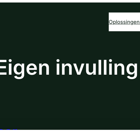
Oplossingen
Eigen invulling
aar