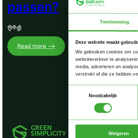
passen?
Toestemming
Deze website maakt gebruik
:
Read more –>
We gebruiken cookies om cont
Denk
websiteverkeer te analyseren
je
media, adverteren en analys
dat
verstrekt of die ze hebben v
we
Toestemmingsselectie
bij
Noodzakelijk
elkaar
passen?
Weigeren
Op