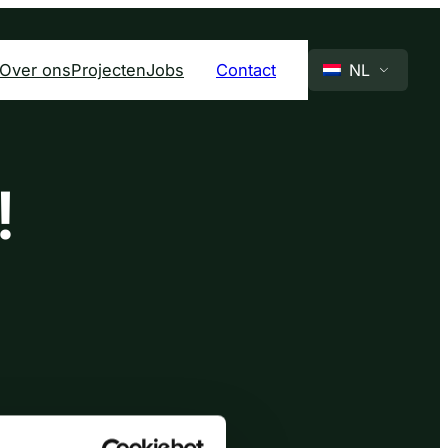
Over ons
Projecten
Jobs
Contact
NL
!