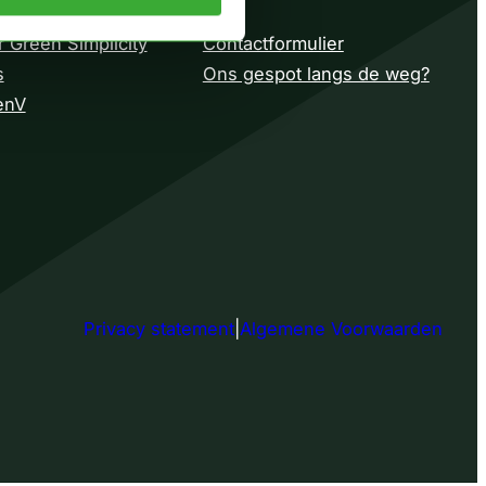
 Green Simplicity
Contactformulier
s
Ons gespot langs de weg?
enV
Privacy statement
|
Algemene Voorwaarden