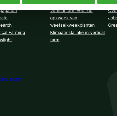
pagation
Vertical farm voor de
Over
mate
opkweek van
Job
earch
weefselkweek­­planten
Gre
tical Farming
Klimaatinstallatie in vertical
wlight
farm
adhuis.com